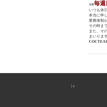
毎週
当面
いつも休
本当に申
業務体制
その時ま
また、そ
まいりま
COCTEA
Select Language
▼