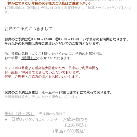
（静かにできない年齢のお子様のご入店はご遠慮下さい）
●22時以降のご利用はお会計の１０％を深夜料金として加算させていただいておりま
す。
お席のご予約につきまして
お席のご予約は①11:30～12:00 ②17:30～19:00 いずれかのお時間となります。
それ以外のお時間は直接ご来店いただいてのご案内となります。
尚、皆様に気持ちよくご利用いただくためにご予約のお席利用は
お一組様・
2時間まで
とさせていただきます。
※ 2021年1月度より感染拡大防止のため、日中のご利用時間を
お一組様・90分までとさせていただいております。
何卒、ご理解・ご協力のほどをお願いいたします。
お席のご予約はお電話・ホームページ(前日まで）にて承っております。
※混雑時は多少お待ちいただく場合もございます。
平日（月～木）
売り切れ次第終了
● 日替わりのごはんランチ
お飲み物つき
1,210(税込）
(単品）980
(税込）