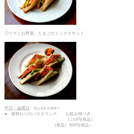
◎ツナとお野菜、たまごのミックスサンド
平日・金曜日
売り切れ次第終了
● 週替わりのパスタランチ
お飲み物つき
1,210円(税込）
(単品）980
円
(税込）