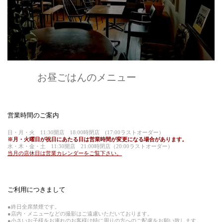
お昼ごはんのメニュー
営業時間のご案内
日・月・
火
11:30開店 18:00時閉店 (17:00ラストオーダー）
※月・火曜日が祝日にあたる日は営業時間が変更になる場合があります。
水・木・金・土 11:30開店 21:00時閉店（20:00ラストオーダー）
当月の店休日は営業カレンダーをご覧下さい。
ご利用につきまして
●終日全席禁煙です。
●店内・メニューなどの撮影はご遠慮いただいております。
●小さいお子様をお連れのお客様は特に周りの方へのご配慮をお願い致します。