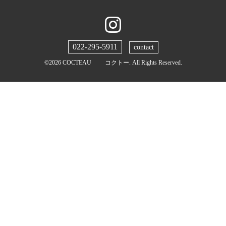
022-295-5911
contact
©2026
COCTEAU コクトー
. All Rights Reserved.