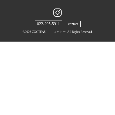
022-295-5911
contact
©2026
COCTEAU コクトー
. All Rights Reserved.