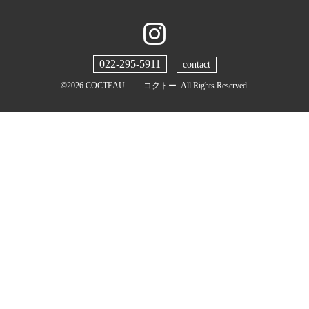
022-295-5911
contact
©2026
COCTEAU コクトー
. All Rights Reserved.