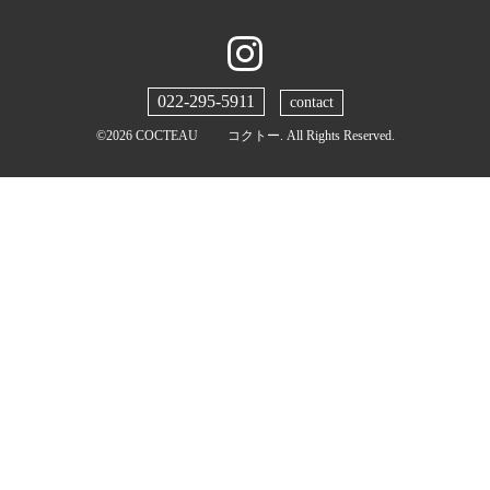
022-295-5911
contact
©2026
COCTEAU コクトー
. All Rights Reserved.