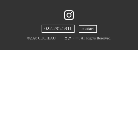
022-295-5911
contact
©2026
COCTEAU コクトー
. All Rights Reserved.