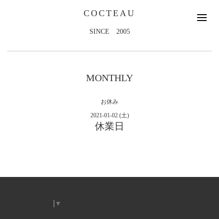
COCTEAU
SINCE 2005
MONTHLY
お休み
2021-01-02 (土)
休業日
Select Language
▼