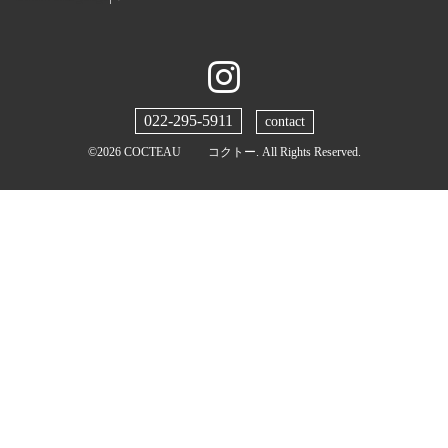
022-295-5911
contact
©2026
COCTEAU コクトー
. All Rights Reserved.