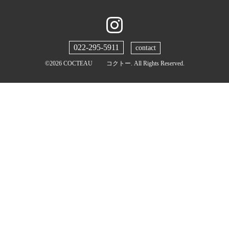
022-295-5911
contact
©2026
COCTEAU コクトー
. All Rights Reserved.